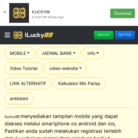
×
ILUCKY88
Download
ILUCKY88 Mobile App
MASUK
DAFTAR
MOBILE
JADWAL BANK
Info
Video Tutorial
video-website
LINK ALTERNATIF
Kalkulator Mix Parlay
antiblokir
menyediakan tampilan mobile yang dapat
Ilucky88
diakses melalui smartphone os android dan ios,
Pastikan anda sudah melakukan registrasi terlebih