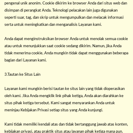
pengenal unik anonim. Cookie dikirim ke browser Anda dari situs web dan
disimpan di perangkat Anda. Teknologi pelacakan lain juga digunakan
seperti suar, tag, dan skrip untuk mengumpulkan dan melacak informasi
serta untuk meningkatkan dan menganalisis Layanan kami.
Anda dapat menginstruksikan browser Anda untuk menolak semua cookie
atau untuk menunjukkan saat cookie sedang dikirim. Namun, jika Anda
tidak menerima cookie, Anda mungkin tidak dapat menggunakan beberapa
bagian dari Layanan kami.
3.Tautan ke Situs Lain
Layanan kami mungkin berisi tautan ke situs lain yang tidak dioperasikan
oleh kami. Jika Anda mengklik link pihak ketiga, Anda akan diarahkan ke
situs pihak ketiga tersebut. Kami sangat menyarankan Anda untuk
meninjau Kebijakan Privasi setiap situs yang Anda kunjungi.
Kami tidak memiliki kendali atas dan tidak bertanggung jawab atas konten,
kebijakan privasi, atau praktik situs atau layanan pihak ketiga mana pun.