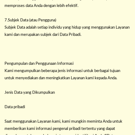
memproses data Anda dengan lebih efektif.
7.Subjek Data (atau Pengguna)
Subjek Data adalah setiap individu yang hidup yang menggunakan Layanan
kami dan merupakan subjek dari Data Pribadi.
Pengumpulan dan Penggunaan Informasi
Kami mengumpulkan beberapa jenis informasi untuk berbagai tujuan
untuk menyediakan dan meningkatkan Layanan kami kepada Anda.
Jenis Data yang Dikumpulkan
Data pribadi
Saat menggunakan Layanan kami, kami mungkin meminta Anda untuk
memberikan kami informasi pengenal pribadi tertentu yang dapat