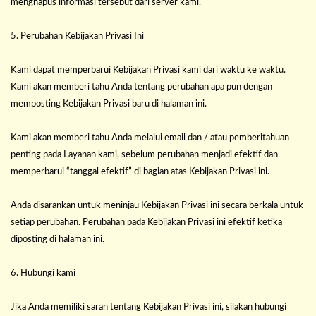
menghapus informasi tersebut dari server kami.
5. Perubahan Kebijakan Privasi Ini
Kami dapat memperbarui Kebijakan Privasi kami dari waktu ke waktu.
Kami akan memberi tahu Anda tentang perubahan apa pun dengan
memposting Kebijakan Privasi baru di halaman ini.
Kami akan memberi tahu Anda melalui email dan / atau pemberitahuan
penting pada Layanan kami, sebelum perubahan menjadi efektif dan
memperbarui “tanggal efektif” di bagian atas Kebijakan Privasi ini.
Anda disarankan untuk meninjau Kebijakan Privasi ini secara berkala untuk
setiap perubahan. Perubahan pada Kebijakan Privasi ini efektif ketika
diposting di halaman ini.
6. Hubungi kami
Jika Anda memiliki saran tentang Kebijakan Privasi ini, silakan hubungi