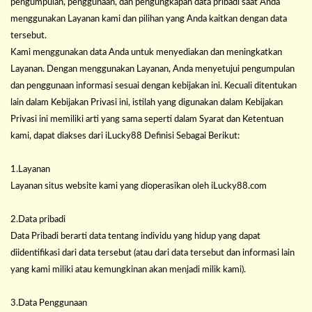
pengumpulan, penggunaan, dan pengungkapan data pribadi saat Anda
menggunakan Layanan kami dan pilihan yang Anda kaitkan dengan data
tersebut.
Kami menggunakan data Anda untuk menyediakan dan meningkatkan
Layanan. Dengan menggunakan Layanan, Anda menyetujui pengumpulan
dan penggunaan informasi sesuai dengan kebijakan ini. Kecuali ditentukan
lain dalam Kebijakan Privasi ini, istilah yang digunakan dalam Kebijakan
Privasi ini memiliki arti yang sama seperti dalam Syarat dan Ketentuan
kami, dapat diakses dari iLucky88 Definisi Sebagai Berikut:
1.Layanan
Layanan situs website kami yang dioperasikan oleh iLucky88.com
2.Data pribadi
Data Pribadi berarti data tentang individu yang hidup yang dapat
diidentifikasi dari data tersebut (atau dari data tersebut dan informasi lain
yang kami miliki atau kemungkinan akan menjadi milik kami).
3.Data Penggunaan