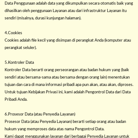
Data Penggunaan adalah data yang dikumpulkan secara otomatis baik yang
dihasilkan oleh penggunaan Layanan atau dari infrastruktur Layanan itu
sendiri (misalnya, durasi kunjungan halaman).
4.Cookies
Cookies adalah file kecil yang disimpan di perangkat Anda (komputer atau
perangkat seluler).
5.Kontroler Data
Kontroler Data berarti orang perseorangan atau badan hukum yang (baik
sendiri atau bersama-sama atau bersama dengan orang lain) menentukan
tujuan dan cara di mana informasi pribadi apa pun akan, atau akan, diproses.
Untuk tujuan Kebijakan Privasi ini, kami adalah Pengontrol Data dari Data
Pribadi Anda.
6.Prosesor Data (atau Penyedia Layanan)
Prosesor Data (atau Penyedia Layanan) berarti setiap orang atau badan
hukum yang memproses data atas nama Pengontrol Data.
Kami dapat menggunakan layanan dari berbagai Penyedia Layanan untuk