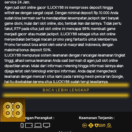
service 24 Jam.
Agen judi slot online gacor ILUCKY88 ini memproses deposit hingga
withdraw dengan sangat cepat. Dengan minimal deposit Rp.10.000 Anda
sudah bisa bermain serta mendapatkan kesempatan jackpot dari banyak
game disini, mulai dari slot online, sbo, tembak ikan dan lainnya. Tidak perlu
takut, RTP pada situs judi slot online ini mencapai 98% membuat game
menjadi gacor atau mudah jackpot. ILUCKY88 sebagai situs slot online
menyediakan berbagai macam promo yang fantastis untuk Membernya.
Promo tersebut bisa ambil oleh seluruh masyrakat Indonesia, dengan
maksimal bonus deposit 50%.
ILUCKY88 mempunyai sistem keamanan dengan rancangan keamanan tingkat
tinggi, alhasil semua keamanan Anda saat bermain di agen judi slot online
dipastikan aman. Mulai dari informasi rekening hingga informasi lainnya akan
dijaga ketat oleh teknologi enkripsi informasi. Anda dapat mengecheck
keamanan dengan mencari situs kami pada ranking mesin pencarian Google,
hal itu disebabkan karena situs ILUCKY88 sudah teruji keasliannya.
BACA LEBIH LENGKAP
Dukungan Perangkat :
Keamanan Terjamin :