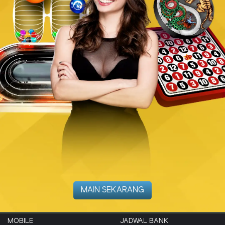
MAIN SEKARANG
MOBILE
JADWAL BANK