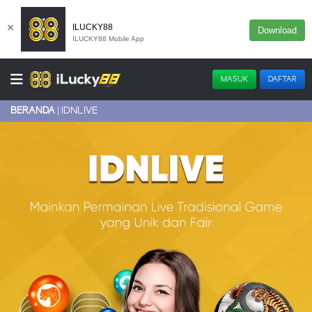
×
ILUCKY88
Download
ILUCKY88 Mobile App
MASUK
DAFTAR
IDNLIVE
BERANDA