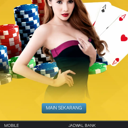
MAIN SEKARANG
MOBILE
JADWAL BANK