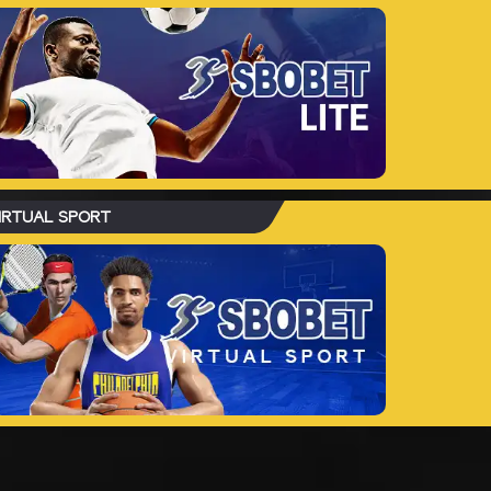
IRTUAL SPORT