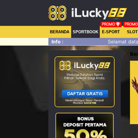
PROMO
PROM
BERANDA
SPORTBOOK
E-SPORT
SLOT
Info :
Selamat datang di iLuck
Be