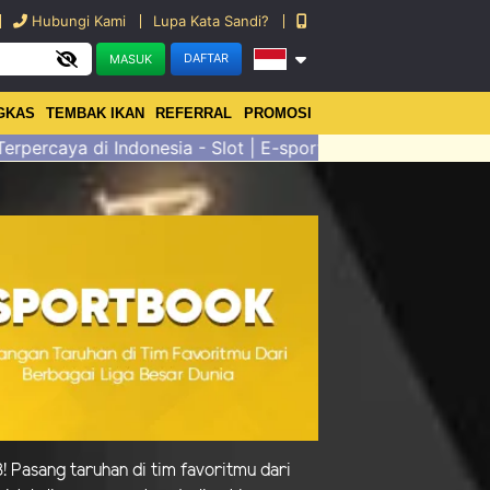
Hubungi Kami
Lupa Kata Sandi?
DAFTAR
GKAS
TEMBAK IKAN
REFERRAL
PROMOSI
di Indonesia - Slot | E-sport | IDNLive | IDNPoker | Live C
Pasang taruhan di tim favoritmu dari