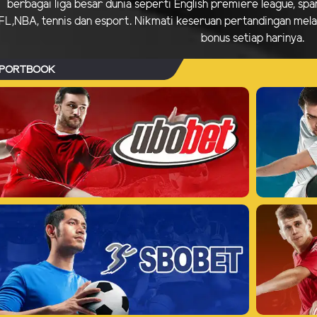
berbagai liga besar dunia seperti English premiere league, span
FL,NBA, tennis dan esport. Nikmati keseruan pertandingan mela
bonus setiap harinya.
PORTBOOK