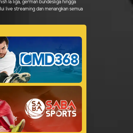
ish la liga, german bundesliga hingga
lui live streaming dan menangkan semua